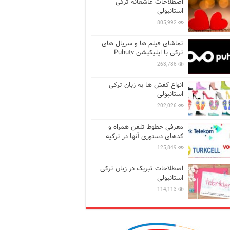
اصطلاحات عاشقانه ترکی
استانبولی
805,992
تماشای فیلم ها و سریال های
ترکی با اپلیکیشن Puhutv
263,786
انواع کفش ها به زبان ترکی
استانبولی
202,026
معرفی خطوط تلفن همراه و
کدهای دستوری آنها در ترکیه
125,849
اصطلاحات تبریک در زبان ترکی
استانبولی
114,113