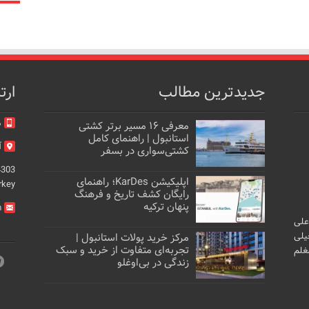
جدیدترین مطالب
ارت
م
معرفی ۱۶ مسیر برتر کشتی
استانبول | راهنمای کامل
آد
کشتی‌سواری در بسفر
4303
اپلیکیشن KarDes؛ راهنمای
rkey
رایگان کشف تاریخ و فرهنگ
پنهان ترکیه
m
علی
یلی
مرکز خرید پولات استانبول |
تجربه‌ای متفاوت از خرید و سبک
غلم
زندگی در بی‌اوغلو