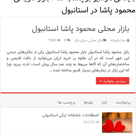
مرکز خرید پولات استانبول | تجربه‌ای متفاوت از خرید و سبک زندگی
محمود پاشا در استانبول
12 اشتباه رایج در دریافت شهروندی ترکیه از طریق خرید ملک
بازار محلی محمود پاشا استانبول
ویژگی‌های رفتاری و اجتماعی در زبان ترکی استانبولی
سارا علیزاده
بازار محلی
,
سرای بازار
0
7,862
ویژگی‌های منفی شخصیت در زبان ترکی استانبولی
بازار محمود پاشا استانبول بازار محمود پاشا استانبول یکی از مکان‌های دیدنی
ویژگی‌های مثبت شخصیت در زبان ترکی استانبولی
این شهر است که در آن علاوه بر خرید ارزان می‌توانید از بافت قدیمی و
ساختمان‌های آن که گاها مربوط به چند صد سال پیش است، لذت ببرید چرا
موزه افسانه‌های کارتال استانبول؛ سفری به دنیای قصه‌ها در بخ
که این بازار در زمان‌های بسیار قدیم ساخته شده …
بیشتر بخوانید »
موزه ساعت کاخ توپکاپی استانبول
اجاره خانه در استانبول چگونه است؟ راهنمای کامل در سال 2026
پرخواننده
تازه
نظرها
برچسب ها
اصطلاحات عاشقانه ترکی استانبولی
805,978