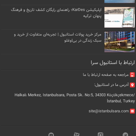
اپلیکیشن KarDes؛ راهنمای رایگان کشف تاریخ و فرهنگ
پنهان ترکیه
مرکز خرید پولات استانبول | تجربه‌ای متفاوت از خرید و
سبک زندگی در بی‌اوغلو
ارتباط با استانبول سرا
مراجعه به صفحه ارتباط با ما
آدرس ما در استانبول:
Halkalı Merkez, Istanbulsara, Posta Sk. No:5, 34303 Küçükçekmece/
İstanbul, Turkey
site@istanbulsara.com