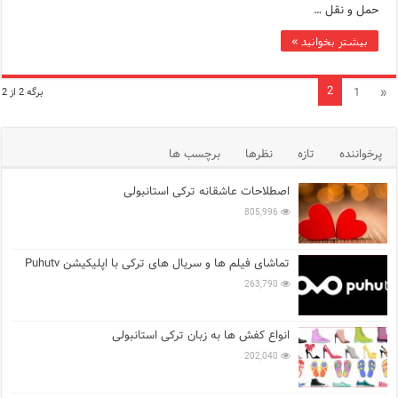
حمل و نقل …
بیشتر بخوانید »
2
1
«
برگه 2 از 2
پرخواننده
تازه
نظرها
برچسب ها
اصطلاحات عاشقانه ترکی استانبولی
805,996
تماشای فیلم ها و سریال های ترکی با اپلیکیشن Puhutv
263,790
انواع کفش ها به زبان ترکی استانبولی
202,040