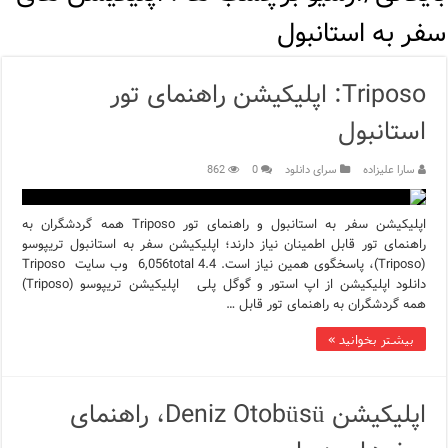
اپلیکیشن KarDes؛ راهنمای رایگان کشف تاریخ و فرهنگ پنهان ترکیه
سفر به استانبول
مرکز خرید پولات استانبول | تجربه‌ای متفاوت از خرید و سبک زندگی
Triposo: اپلیکیشن راهنمای تور
12 اشتباه رایج در دریافت شهروندی ترکیه از طریق خرید ملک
استانبول
ویژگی‌های رفتاری و اجتماعی در زبان ترکی استانبولی
سارا علیزاده
سرای دانلود
0
862
ویژگی‌های منفی شخصیت در زبان ترکی استانبولی
اپلیکیشن سفر به استانبول و راهنمای تور Triposo همه گردشگران به
ویژگی‌های مثبت شخصیت در زبان ترکی استانبولی
راهنمای تور قابل اطمینان نیاز دارند؛ اپلیکیشن سفر به استانبول تریپوسو
(Triposo)، پاسخگوی همین نیاز است. 4.4 6,056total وب سایت Triposo
موزه افسانه‌های کارتال استانبول؛ سفری به دنیای قصه‌ها در بخ
دانلود اپلیکیشن از اپ استور و گوگل پلی اپلیکیشن تریپوسو (Triposo)
همه گردشگران به راهنمای تور قابل …
موزه ساعت کاخ توپکاپی استانبول
بیشتر بخوانید »
اپلیکیشن Deniz Otobüsü، راهنمای