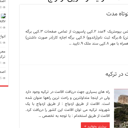
اصطل
18
وتاه مدت
در زبان ترکی استانبولی
utv
94
بان ترکی استانبولی
مدارک لازم جهت دریافت اقامت کوتاه مدت: ۱.عکس بیومتریک ۴عدد ۲.کپی پاسپورت از تمامی صفحات ۳.کپی برگه
انوا
ویزا ۴.کپی برگه اقامت نامه قبلی(در صورت داشتن) ۵.برگه ثبت نام(راندوو) ۶.کپی برگه اجازه کار(در صورت داشتن)
بان ترکی استانبولی
56
معرف
انبول؛ سفری به دنیای قصه‌ها در بخش آسیایی استانبول
ترکی
نبول
61
اصطل
در ترکیه
15
راه های بسیاری جهت دریافت اقامت در ترکیه وجود دارد
ولی در اینجا متداولترین و راحت ترین راهها عنوان شده
است. اقامت از طریق ازدواج : از طریق ازدواج با یک
شهروند ترکیه می توان اقامت این کشور را دریافت کرد.
اقامت از طریق استخدام : با توجه به تخصص …
بیشتر بخوانید »