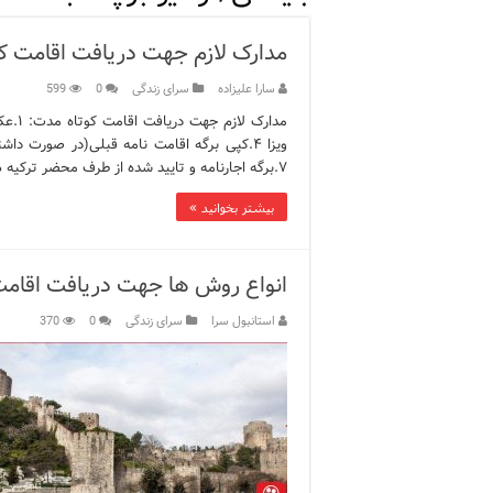
12 اشتباه رایج در دریافت شهروندی ترکیه از طریق خرید ملک
مدارک لازم جهت دریافت اقامت ک
ویژگی‌های رفتاری و اجتماعی 
سارا علیزاده
سرای زندگی
0
599
ویژگی‌های منفی شخصیت در ز
ویژگی‌های مثبت شخصیت در ز
۷.برگه اجارنامه و تایید شده از طرف محضر ترکیه همراه با مهر ۸.کپی سند ملک ۹.تایید …
موزه افسانه‌های کارتال است
بیشتر بخوانید »
موزه ساعت کاخ توپکاپی استا
انواع روش ها جهت دریافت اقامت 
استانبول سرا
سرای زندگی
0
370