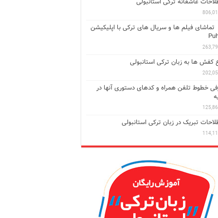
احات عاشقانه ترکی استانبولی
806,0
تماشای فیلم ها و سریال های ترکی با اپلیکیشن
Puh
263,7
ع کفش ها به زبان ترکی استانبولی
202,0
ی خطوط تلفن همراه و کدهای دستوری آنها در
ه
125,8
احات تبریک در زبان ترکی استانبولی
114,1