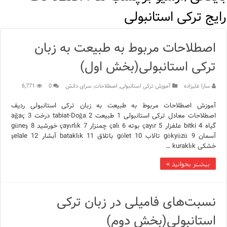
مرکز خرید پولات استانبول | تجربه‌ای متفاوت از خرید و سبک زندگی
رایج ترکی استانبولی
12 اشتباه رایج در دریافت شهروندی ترکیه از طریق خرید ملک
اصطلاحات مربوط به طبیعت به زبان
ویژگی‌های رفتاری و اجتماعی در زبان ترکی استانبولی
ترکی استانبولی(بخش اول)
ویژگی‌های منفی شخصیت در زبان ترکی استانبولی
سارا علیزاده
آموزش ترکی استانبولی
,
اصطلاحات
,
سرای دانش
0
6,771
ویژگی‌های مثبت شخصیت در زبان ترکی استانبولی
آموزش اصطلاحات مربوط به طبیعت به زبان ترکی استانبولی ردیف
اصطلاحات معادل ترکی استانبولی 1 طبیعت tabiat-Doğa 2 درخت ağaç 3
موزه افسانه‌های کارتال استانبول؛ سفری به دنیای قصه‌ها در بخ
گیاه bitki 4 علفزار çayır 5 بوته çalı 6 چمنزار çayırlık 7 خورشید güneş 8
آسمان gökyüzü 9 تالاب gölet 10 باتلاق bataklık 11 آبشار şelale 12
موزه ساعت کاخ توپکاپی استانبول
خشکی kuraklık …
اجاره خانه در استانبول چگونه است؟ راهنمای کامل در سال 2026
بیشتر بخوانید »
نسبت‌های فامیلی در زبان ترکی
استانبولی(بخش دوم)