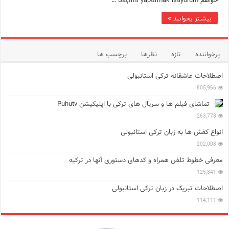
خواهم Saçımı yaptırmak istiyorum …
بیشتر بخوانید »
پرخواننده
تازه
نظرها
برچسب ها
اصطلاحات عاشقانه ترکی استانبولی
805,966
تماشای فیلم ها و سریال های ترکی با اپلیکیشن Puhutv
263,778
انواع کفش ها به زبان ترکی استانبولی
202,008
معرفی خطوط تلفن همراه و کدهای دستوری آنها در ترکیه
125,841
اصطلاحات تبریک در زبان ترکی استانبولی
114,111