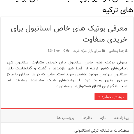
اپلیکیشن KarDes؛ راهنمای رایگان کشف تاریخ و فرهنگ پنهان ترکیه
های ترکیه
مرکز خرید پولات استانبول | تجربه‌ای متفاوت از خرید و سبک زندگی
معرفی بوتیک های خاص استانبول برای
12 اشتباه رایج در دریافت شهروندی ترکیه از طریق خرید ملک
خریدی متفاوت
ویژگی‌های رفتاری و اجتماعی در زبان ترکی استانبولی
زهرا پیغامی
سرای بازار
,
مرکز خرید
0
5,346
ویژگی‌های منفی شخصیت در زبان ترکی استانبولی
معرفی بوتیک های خاص استانبول برای خریدی متفاوت استانبول شهر
ویژگی‌های مثبت شخصیت در زبان ترکی استانبولی
زیبایی‌های کشور ترکیه نه فقط شهر بازدیدها و گشت و گذارهاست بلکه
استانبول سرزمین موعود عاشقان خرید است. جایی که در هر خیابان یا مرکز
خریدی مدرن وجود دارد یا بوتیک‌های شیک مشاهده می‎شوند. اما
موزه افسانه‌های کارتال استانبول؛ سفری به دنیای قصه‌ها در بخ
هیجان‌انگیزترین اتفاق فستیوال‌ها و جشنواره …
موزه ساعت کاخ توپکاپی استانبول
بیشتر بخوانید »
پرخواننده
تازه
نظرها
برچسب ها
اصطلاحات عاشقانه ترکی استانبولی