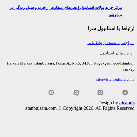
مرکز خرید پولات استانبول | تجربه‌ای متفاوت از خرید و سبک زندگی در
بی‌اوغلو
اط با استانبول سرا
عه به صفحه ارتباط با ما
ما در استانبول:
Halkalı Merkez, Istanbulsara, Posta Sk. No:5, 34303 Küçükçekmece/İsta
Tu
site@istanbulsara
Design by
air
istanbulsara.com © Copyright 2026, All Rights Rese