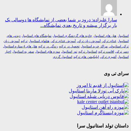
سارا علیزاده: درود بر شما بعضی از نمایشگاه ها دوسالی یک
بار برگزار میشه و تاریخ بعدی نمایشگاه...
ول
هتل های استانبول
جاذبه های گردشگری استانبول
نمایشگاه های استانبول
دیدنی های
ول
غذای ترکی
آموزش زبان ترکی
آموزش غذای ترکی
هتلهای استانبول
ترکیه
آموزش زبان
استانبولی
مراکز خرید استانبول
تحصیل در ترکیه
زندگی در ترکیه
هتل های 4 ستاره استانبول
رکی
اقامت ترکیه
استانبول ترکیه
تور استانبول
موزه های استانبول
سفر به استانبول
اخبار
ول
آشپزی ترکی
اپلیکیشن های ترکیه
استانبول گردی
ی تی وی
ان تولد استانبول سرا