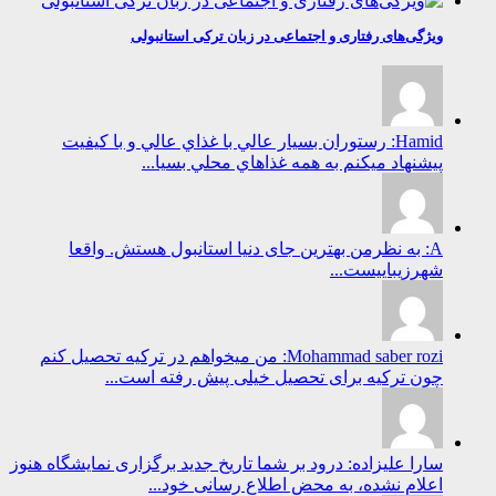
ویژگی‌های رفتاری و اجتماعی در زبان ترکی استانبولی
Hamid: رستوران بسيار عالي با غذاي عالي و با كيفيت
پيشنهاد ميكنم به همه غذاهاي محلي بسيا...
A: به نظرمن بهترین جای دنیا استانبول هستش. واقعا
شهرزیباییست...
Mohammad saber rozi: من میخواهم در ترکیه تحصیل کنم
چون ترکیه برای تحصیل خیلی پیش رفته است...
سارا علیزاده: درود بر شما تاریخ جدید برگزاری نمایشگاه هنوز
اعلام نشده، به محض اطلاع رسانی خود...