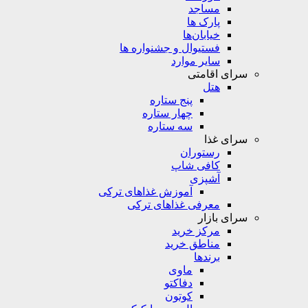
مساجد
پارک ها
خیابان‌ها
فستیوال و جشنواره ها
سایر موارد
سرای اقامتی
هتل
پنج ستاره
چهار ستاره
سه ستاره
سرای غذا
رستوران
کافی شاپ
آشپزی
آموزش غذاهای ترکی
معرفی غذاهای ترکی
سرای بازار
مرکز خرید
مناطق خرید
برندها
ماوی
دفاکتو
کوتون