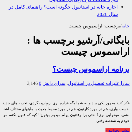
اجاره خانه در استانبول چگونه است؟ راهنمای کامل در
سال 2026
/
برچسب:
اراسموس چیست
یگانی/آرشیو برچسب ها :
اسموس چیست
نامه اراسموس چيست؟
 علیزاده
تحصیل در استانبول
,
سرای دانش
0
3,146
نيد يه روز يكي بياد و به شما بگه قراره بري اروپارو بگردي، تجربه هاي جديد
بياري، هم در مورد كارتون، هم در مورد محيط جديد، با مليتهاي مختلف آشنا
 ميخوايي بري؟ حتي برا رفتنون پولم ميديم بهتون!! كيه كه قبول نكنه، من
 به شخصه وقتي …
 بخوانید »