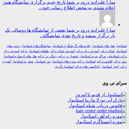
سارا علیزاده: درود بر شما تاریخ جدید برگزاری نمایشگاه هنوز
اعلام نشده، به محض اطلاع رسانی خود...
سارا علیزاده: درود بر شما بعضی از نمایشگاه ها دوسالی یک
بار برگزار میشه و تاریخ بعدی نمایشگاه...
ول
هتل های استانبول
جاذبه های گردشگری استانبول
نمایشگاه های استانبول
دیدنی های
ول
غذای ترکی
آموزش زبان ترکی
آموزش غذای ترکی
هتلهای استانبول
ترکیه
آموزش زبان
استانبولی
مراکز خرید استانبول
تحصیل در ترکیه
زندگی در ترکیه
هتل های 4 ستاره استانبول
رکی
اقامت ترکیه
استانبول ترکیه
موزه های استانبول
تور استانبول
سفر به استانبول
آشپزی
اخبار استانبول
اپلیکیشن های ترکیه
استانبول گردی
ی تی وی