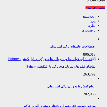
 بخوانید »
پرخواننده
تازه
نظرها
برچسب ها
اصطلاحات عاشقانه ترکی استانبولی
806,018
تماشای فیلم ها و سریال های ترکی با اپلیکیشن Puhutv
263,792
انواع کفش ها به زبان ترکی استانبولی
202,056
معرفی خطوط تلفن همراه و کدهای دستوری آنها در ترکیه