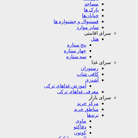
مساجد
پارک ها
خیابان‌ها
فستیوال و جشنواره ها
سایر موارد
سرای اقامتی
هتل
پنج ستاره
چهار ستاره
سه ستاره
سرای غذا
رستوران
کافی شاپ
آشپزی
آموزش غذاهای ترکی
معرفی غذاهای ترکی
سرای بازار
مرکز خرید
مناطق خرید
برندها
ماوی
دفاکتو
کوتون