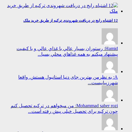
12 اشتباه رایج در دریافت شهروندی ترکیه از طریق خرید ملک
Hamid: رستوران بسيار عالي با غذاي عالي و با كيفيت
پيشنهاد ميكنم به همه غذاهاي محلي بسيا...
A: به نظرمن بهترین جای دنیا استانبول هستش. واقعا
شهرزیباییست...
Mohammad saber rozi: من میخواهم در ترکیه تحصیل کنم
چون ترکیه برای تحصیل خیلی پیش رفته است...