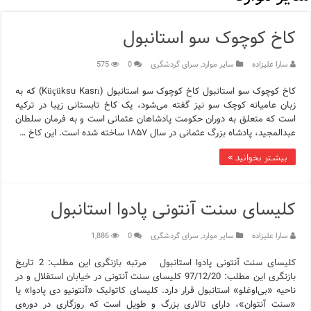
مرکز خرید پولات استانبول | تجربه‌ای متفاوت از خرید و سبک زندگی
کاخ کوچوک سو استانبول
12 اشتباه رایج در دریافت شهروندی ترکیه از طریق خرید ملک
سارا علیزاده
سایر موارد
,
سرای گردشگری
0
575
ویژگی‌های رفتاری و اجتماعی در زبان ترکی استانبولی
کاخ کوچوک سو استانبول کاخ کوچوک سو استانبول (Küçüksu Kasrı) که به
ویژگی‌های منفی شخصیت در زبان ترکی استانبولی
زبان عامیانه کوچک سو نیز گفته می‌شود، یک کاخ تابستانی زیبا در ترکیه
است که متعلق به دوران حکومت پادشاهان عثمانی است و به فرمان سلطان
ویژگی‌های مثبت شخصیت در زبان ترکی استانبولی
عبدالمجید، پادشاه بزرگ عثمانی در سال ۱۸۵۷ ساخته شده است. این کاخ …
بیشتر بخوانید »
موزه افسانه‌های کارتال استانبول؛ سفری به دنیای قصه‌ها در بخ
موزه ساعت کاخ توپکاپی استانبول
کلیسای سنت آنتونی پادوا استانبول
اجاره خانه در استانبول چگونه است؟ راهنمای کامل در سال 2026
سارا علیزاده
سایر موارد
,
سرای گردشگری
0
1,886
کلیسای سنت آنتونی پادوا استانبول مرتبه بازنگری این مطلب: 2 تاریخ
بازنگری این مطلب: 97/12/20 کلیسای سنت آنتونی در خیابان استقلال و در
ناحیه «بی‌اوغلو» استانبول قرار دارد. کلیسای کاتولیک «آنتونیو دی پادوا» یا
«سنت آنتوان»، دارای تالاری بزرگ و طویل است که روزگاری در دوره‌ی