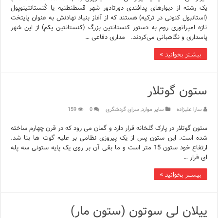
یک رشته از دیوارهای پدافندی دورتادور شهر قسطنطنیه یا کُنستانتینوپول
(استانبول کنونی در ترکیه) هستند که از آغاز بنیاد نهادنش به عنوان پایتخت
تازه امپراتوری روم به دستور کنستانتین بزرگ (کنستانتین یکم) از این شهر
پاسداری و نگاهبانی می‌کردند. مداری دفاعی …
بیشتر بخوانید »
ستون گوتلار
سارا علیزاده
سایر موارد
,
سرای گردشگری
0
159
ستون گوتلار در پارک گلخانه قرار دارد و گمان می رود که در قرن چهارم ساخته
شده است. این ستون پس از یک پیروزی نظامی بر علیه گوت ها بنا شد.
ارتفاع خود ستون 15 متر است و ما بقی آن بر روی یک پایه ستونی سه پله
ای قرار …
بیشتر بخوانید »
ییلان لی سوتون (ستون مار)