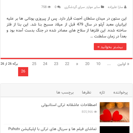
سارا علیزاده
سایر موارد
,
سرای گردشگری
0
758
این ستون در میدان سلطان اَحمِت قرار دارد. پس از پیروزی یونانی ها بر علیه
ایرانیان معبد آپلو در سال 479 قبل از میلاد مسیح بنا شد. این بنا از فلز
ساخته شده. این فلزها از سلاح های مصادر شده در جنگ بدست آمده بود و
بعداً در زمان سلطنت …
بیشتر بخوانید »
« اولین
...
10
20
«
22
23
24
25
برگه 26 از 26
26
پرخواننده
تازه
نظرها
برچسب ها
اصطلاحات عاشقانه ترکی استانبولی
805,966
تماشای فیلم ها و سریال های ترکی با اپلیکیشن Puhutv