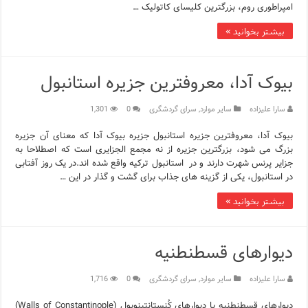
امپراطوری روم، بزرگترین کلیسای کاتولیک …
بیشتر بخوانید »
بیوک آدا، معروفترین جزیره استانبول
سارا علیزاده
سایر موارد
,
سرای گردشگری
0
1,301
بیوک آدا، معروفترین جزیره استانبول جزیره بیوک آدا که معنای آن جزیره
بزرگ می شود، بزرگترین جزیره از نه مجمع الجزایری است که اصطلاحا به
جزایر پرنس شهرت دارند و در استانبول ترکیه واقع شده اند.در یک روز آفتابی
در استانبول، یکی از گزینه های جذاب برای گشت و گذار در این …
بیشتر بخوانید »
دیوارهای قسطنطنیه
سارا علیزاده
سایر موارد
,
سرای گردشگری
0
1,716
دیوارهای قسطنطنیه یا دیوارهای کُنستانتینوپول (Walls of Constantinople)