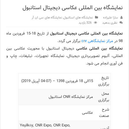
نمایشگاه بین المللی عکاسی دیجیتال استانبول
اپلیکیشن KarDes؛ راهنمای رایگان کشف تاریخ و فرهنگ پنهان ترکیه
سارا علیزاده
نمایشگاه های استانبول
,
نمایشگاه های سی ان آر
مرکز خرید پولات استانبول | تجربه‌ای متفاوت از خرید و سبک زندگی
نظری بدهید
326 بازدید
12 اشتباه رایج در دریافت شهروندی ترکیه از طریق خرید ملک
نمایشگاه بین المللی عکاسی دیجیتال استانبول
از تاریخ 18-15 فروردین ماه
98 در
مرکز نمایشگاهی cnr
برگزار می گردد.
ویژگی‌های رفتاری و اجتماعی در زبان ترکی استانبولی
نمایشگاه بین المللی عکاسی
دیجیتال استانبول با محوریت عکاسی بین
ویژگی‌های منفی شخصیت در زبان ترکی استانبولی
المللی، آلبوم تصویربرداری دیجیتال، نمایشگاه تجهیزات، تبلیغات، چاپ و
فن آوری انجام می شود.
ویژگی‌های مثبت شخصیت در زبان ترکی استانبولی
موزه افسانه‌های کارتال استانبول؛ سفری به دنیای قصه‌ها در بخ
تاریخ
15الی 18 فروردین 1398 – (07-04 آپریل 2019)
برگزاری
موزه ساعت کاخ توپکاپی استانبول
محل
مرکز نمایشگاه CNR استانبول
برگزاری
شرح
عکاسی
صنعت
Yeşilköy, CNR Expo, CNR Expo,
آدرس