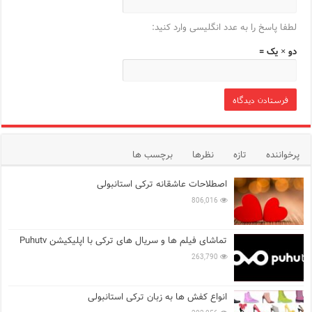
لطفا پاسخ را به عدد انگلیسی وارد کنید:
دو × یک =
پرخواننده
تازه
نظرها
برچسب ها
اصطلاحات عاشقانه ترکی استانبولی
806,016
تماشای فیلم ها و سریال های ترکی با اپلیکیشن Puhutv
263,790
انواع کفش ها به زبان ترکی استانبولی