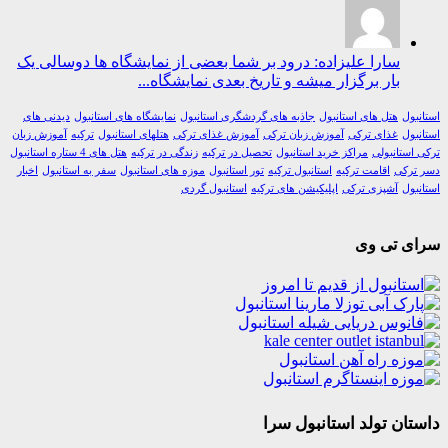
سارا علیزاده: درود بر شما بعضی از نمایشگاه ها دوسالی یک
بار برگزار میشه و تاریخ بعدی نمایشگاه...
ول
هتل های استانبول
جاذبه های گردشگری استانبول
نمایشگاه های استانبول
دیدنی های
ول
غذای ترکی
آموزش زبان ترکی
آموزش غذای ترکی
هتلهای استانبول
ترکیه
آموزش زبان
استانبولی
مراکز خرید استانبول
تحصیل در ترکیه
زندگی در ترکیه
هتل های 4 ستاره استانبول
رکی
اقامت ترکیه
استانبول ترکیه
تور استانبول
موزه های استانبول
سفر به استانبول
اخبار
ول
آشپزی ترکی
اپلیکیشن های ترکیه
استانبول گردی
ی تی وی
ان تولد استانبول سرا