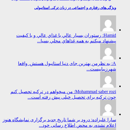
ویژگی‌های رفتاری و اجتماعی در زبان ترکی استانبولی
Hamid: رستوران بسيار عالي با غذاي عالي و با كيفيت
پيشنهاد ميكنم به همه غذاهاي محلي بسيا...
A: به نظرمن بهترین جای دنیا استانبول هستش. واقعا
شهرزیباییست...
Mohammad saber rozi: من میخواهم در ترکیه تحصیل کنم
چون ترکیه برای تحصیل خیلی پیش رفته است...
سارا علیزاده: درود بر شما تاریخ جدید برگزاری نمایشگاه هنوز
اعلام نشده، به محض اطلاع رسانی خود...