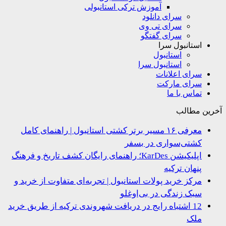
آموزش ترکی استانبولی
سرای دانلود
سرای تی وی
سرای گفتگو
استانبول سرا
استانبول
استانبول سرا
سرای اعلانات
سرای مارکت
تماس با ما
ین مطالب
معرفی ۱۶ مسیر برتر کشتی استانبول | راهنمای کامل
کشتی‌سواری در بسفر
اپلیکیشن KarDes؛ راهنمای رایگان کشف تاریخ و فرهنگ
پنهان ترکیه
مرکز خرید پولات استانبول | تجربه‌ای متفاوت از خرید و
سبک زندگی در بی‌اوغلو
12 اشتباه رایج در دریافت شهروندی ترکیه از طریق خرید
ملک