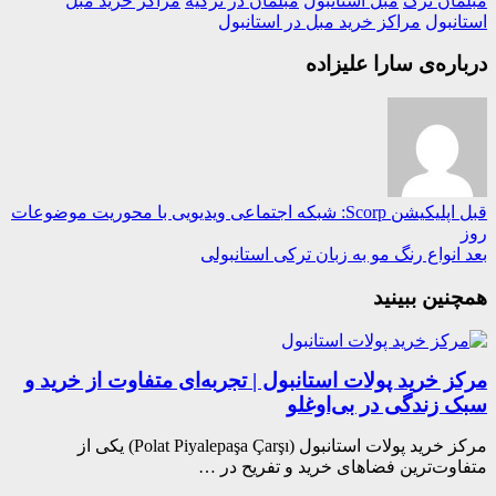
ان ترک
مبل استانبول
مبلمان در ترکیه
مراکز خرید مبل
نبول
مراکز خرید مبل در استانبول
ره‌ی سارا علیزاده
اپلیکیشن Scorp: شبکه اجتماعی ویدیویی با محوریت موضوعات
نواع رنگ مو به زبان ترکی استانبولی
ین ببینید
ز خرید پولات استانبول | تجربه‌ای متفاوت از خرید و
 زندگی در بی‌اوغلو
مرکز خرید پولات استانبول (Polat Piyalepaşa Çarşı) یکی از
وت‌ترین فضاهای خرید و تفریح در …