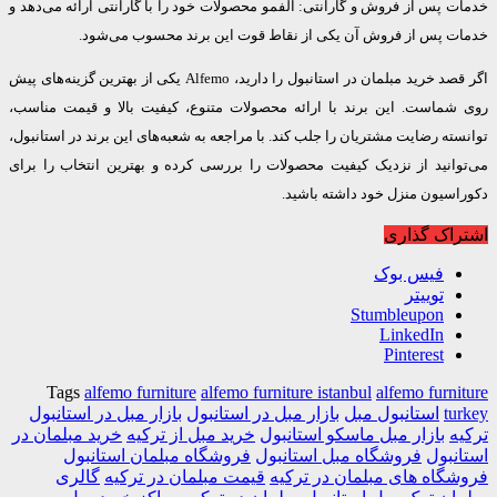
 پس از فروش و گارانتی: آلفمو محصولات خود را با گارانتی ارائه می‌دهد و
ت پس از فروش آن یکی از نقاط قوت این برند محسوب می‌شود.
اگر قصد خرید مبلمان در استانبول را دارید، Alfemo یکی از بهترین گزینه‌های پیش
شماست. این برند با ارائه محصولات متنوع، کیفیت بالا و قیمت مناسب،
ته رضایت مشتریان را جلب کند. با مراجعه به شعبه‌های این برند در استانبول،
وانید از نزدیک کیفیت محصولات را بررسی کرده و بهترین انتخاب را برای
اسیون منزل خود داشته باشید.
اک گذاری
فیس بوک
توییتر
Stumbleupon
LinkedIn
Pinterest
Tags
alfemo furniture
alfemo furniture istanbul
alfemo furni
tu
استانبول مبل
بازار مبل در استانبول
بازار مبل در استانبول
ه
بازار مبل ماسکو استانبول
خرید مبل از ترکیه
خرید مبلمان در
نبول
فروشگاه مبل استانبول
فروشگاه مبلمان استانبول
گاه های مبلمان در ترکیه
قیمت مبلمان در ترکیه
گالری