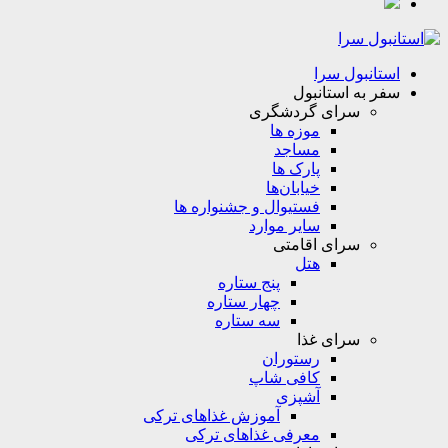
استانبول سرا
سفر به استانبول
سرای گردشگری
موزه ها
مساجد
پارک ها
خیابان‌ها
فستیوال و جشنواره ها
سایر موارد
سرای اقامتی
هتل
پنج ستاره
چهار ستاره
سه ستاره
سرای غذا
رستوران
کافی شاپ
آشپزی
آموزش غذاهای ترکی
معرفی غذاهای ترکی