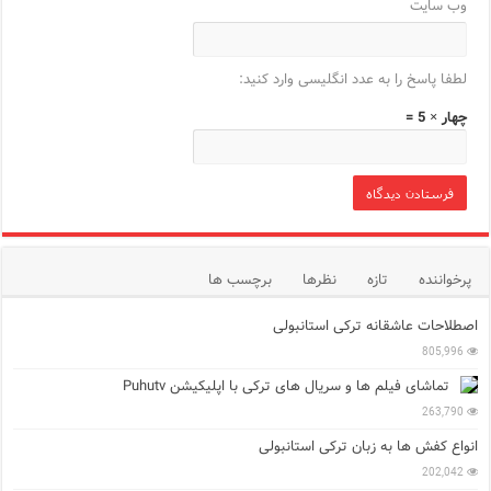
وب‌ سایت
لطفا پاسخ را به عدد انگلیسی وارد کنید:
چهار × 5 =
پرخواننده
تازه
نظرها
برچسب ها
اصطلاحات عاشقانه ترکی استانبولی
805,996
تماشای فیلم ها و سریال های ترکی با اپلیکیشن Puhutv
263,790
انواع کفش ها به زبان ترکی استانبولی
202,042