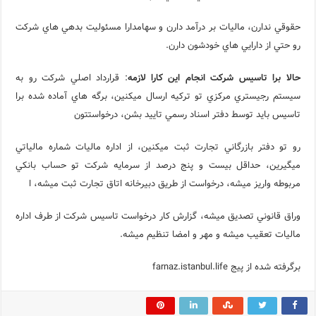
حقوقي ندارن، ماليات بر درآمد دارن و سهامدارا مسئوليت بدهي هاي شركت
رو حتي از دارايي هاي خودشون دارن.
حالا برا تاسيس شركت انجام اين كارا لازمه
: قرارداد اصلي شركت رو به
سيستم رجيستري مركزي تو تركيه ارسال ميكنين، برگه هاي آماده شده برا
تاسيس بايد توسط دفتر اسناد رسمي تاييد بشن، درخواستتون
رو تو دفتر بازرگاني تجارت ثبت ميكنين، از اداره ماليات شماره مالياتي
ميگيرين، حداقل بيست و پنج درصد از سرمايه شركت تو حساب بانكي
مربوطه واريز ميشه، درخواست از طريق دبيرخانه اتاق تجارت ثبت ميشه، ا
وراق قانوني تصديق ميشه، گزارش كار درخواست تاسيس شركت از طرف اداره
ماليات تعقيب ميشه و مهر و امضا تنظيم ميشه.
برگرفته شده از پیج farnaz.istanbul.life