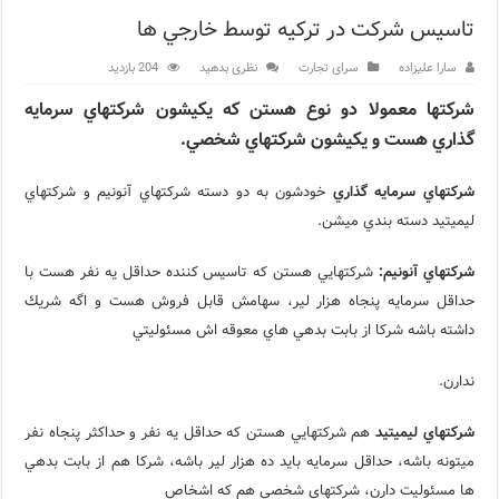
تاسيس شركت در تركيه توسط خارجي ها
اپلیکیشن KarDes؛ راهنمای رایگان کشف تاریخ و فرهنگ پنهان ترکیه
سارا علیزاده
سرای تجارت
نظری بدهید
204 بازدید
مرکز خرید پولات استانبول | تجربه‌ای متفاوت از خرید و سبک زندگی
شركتها معمولا دو نوع هستن كه يكيشون شركتهاي سرمايه
12 اشتباه رایج در دریافت شهروندی ترکیه از طریق خرید ملک
گذاري هست و يكيشون شركتهاي شخصي.
ویژگی‌های رفتاری و اجتماعی در زبان ترکی استانبولی
شركتهاي سرمايه گذاري
خودشون به دو دسته شركتهاي آنونيم و شركتهاي
ویژگی‌های منفی شخصیت در زبان ترکی استانبولی
ليميتيد دسته بندي ميشن.
ویژگی‌های مثبت شخصیت در زبان ترکی استانبولی
شركتهاي آنونيم:
شركتهايي هستن كه تاسيس كننده حداقل يه نفر هست با
موزه افسانه‌های کارتال استانبول؛ سفری به دنیای قصه‌ها در بخ
حداقل سرمايه پنجاه هزار لير، سهامش قابل فروش هست و اگه شريك
داشته باشه شركا از بابت بدهي هاي معوقه اش مسئوليتي
موزه ساعت کاخ توپکاپی استانبول
ندارن.
شركتهاي ليميتيد
هم شركتهايي هستن كه حداقل يه نفر و حداكثر پنجاه نفر
ميتونه باشه، حداقل سرمايه بايد ده هزار لير باشه، شركا هم از بابت بدهي
ها مسئوليت دارن، شركتهاي شخصي هم كه اشخاص