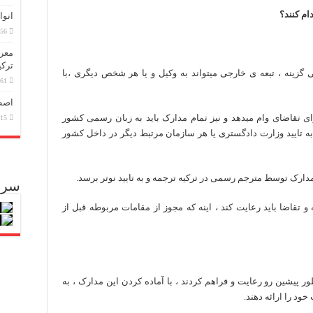
زبان ترکی استانبولی
م کنند؟
انوا
انبول؛ سفری به دنیای قصه‌ها در بخش آسیایی استانبول
056
انبول
معرف
ترکی
ی گزینه ، تبعه ی خارجی میتواند به وکیل و یا هر شخص دیگری ،با
861
اصطل
ی تقاضای وام میدهد و نیز تمام مدارک باید به زبان رسمی کشور
115
 تایید وزارت دادگستری یا هر سازمان مرتبط دیگر در داخل کشور
دارک توسط مترجم رسمی در ترکیه ترجمه و به تایید نوتر برسد.
سرا
تقاضا باید رعایت کند ، اینه که مجوز از مقامات مربوطه قبل از
ر پیشین رو رعایت و فراهم کردند ، با آماده کردن این مدارک ، به
ود را ارائه دهند.