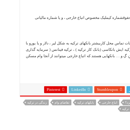
 حقوقشماره کیملیک مخصوص اتباع خارجی ، و یا شماره مالیاتی
 تماس محل کاربیشتر بانکهای ترکیه به شکل لیر ، دلار و یا یورو با
یه ایش بانکاسی (بانک کار ترکیه ) ، ترکیه فینانس ( سرمایه گذاری
ِ گِ و … بانکهایی هستند که اتباع خارجی میتوانند از آنجا وام مسکن
Pinterest
LinkedIn
Stumbleupon
رد؟
اتباع خارجی
بانکهای ترکیه
تقاضای وام
زندگی در ترکیه
ترکیه