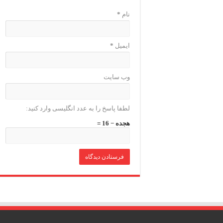
نام
*
ایمیل
*
وب‌ سایت
لطفا پاسخ را به عدد انگلیسی وارد کنید:
هجده − 16 =