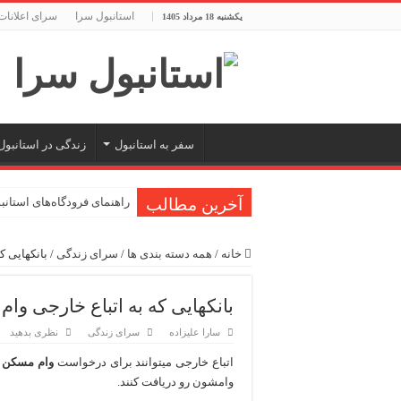
استانبول سرا
سرای اعلانات
یکشنبه 18 مرداد 1405
سفر به استانبول
زندگی در استانبول
آخرین مطالب
راهنمای فرودگاه‌های استان
معرفی ۱۶ مسیر برتر کشتی استانبول | راهنمای کامل کشتی‌سواری در بسفر
خانه
/
همه دسته بندی ها
/
سرای زندگی
/
بانکهایی ک
اپلیکیشن KarDes؛ راهنمای رایگان کشف تاریخ و فرهنگ پنهان ترکیه
مرکز خرید پولات استانبول |
بانکهایی که به اتباع خارجی وا
12 اشتباه رایج در دریافت شهروندی ترکیه از طریق خرید ملک
سارا علیزاده
سرای زندگی
نظری بدهید
ویژگی‌های رفتاری و اجتماعی
اتباع خارجی میتوانند برای درخواست
وام مسکن
ب
ویژگی‌های منفی شخصیت در 
وامشون رو دریافت کنند.