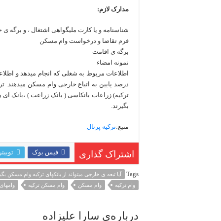
مدارک لازم:
شناسنامه و یا کارت ملیگواهی اشتغال ، و برگه ی
فرم تقاضا و درخواست وام مسکن
برگه ی اقامت
نمونه امضاء
اطلاعات مربوط به شغلی که انجام میدهد و اطلاعات
درصد پایین به اتباع خارجی وام مسکن میدهند. ترک
ترکیه) زراعات بانکاسی ( بانک زراعت ) ،بانک ای ن
بگیرند.
منبع:
ترکیه پرتال
فیس بوک
توییتر
اشتراک گذاری
Tags
آیا تبعه ی خارجی میتواند از بانکهای ترکیه وام مسکن بگی
وام ترکیه
وام مسکن
وام مسکن ترکیه
وامهای 
درباره‌ی سارا علیزاده