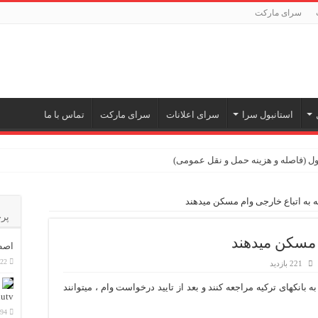
سرای مارکت
استانبول سرا
سرای اعلانات
سرای مارکت
تماس با ما
بول (فاصله و هزینه حمل و نقل عمومی)
ه به اتباع خارجی وام مسکن میدهند
پرخ
 تجربه‌ای متفاوت از خرید و سبک زندگی در بی‌اوغلو
م مسکن میدهند
اصطل
022
221 بازدید
 در زبان ترکی استانبولی
ه بانکهای ترکیه مراجعه کنند و بعد از تایید درخواست وام ، میتوانند
زبان ترکی استانبولی
utv
794