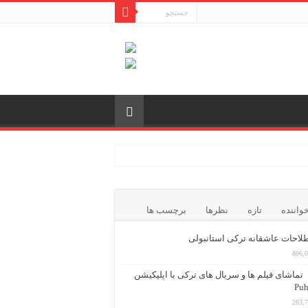
واننده
تازه
نظرها
برچسب ها
احات عاشقانه ترکی استانبولی
806,
تماشای فیلم ها و سریال های ترکی با اپلیکیشن
Puh
263,